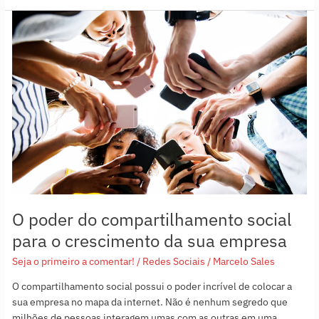
O
poder
do
compartilhamento
social
para
o
crescimento
da
sua
empresa
O poder do compartilhamento social
para o crescimento da sua empresa
Seja o primeiro a comentar!
/
Redes Sociais
/
Marcelo Sales
O compartilhamento social possui o poder incrível de colocar a
sua empresa no mapa da internet. Não é nenhum segredo que
milhões de pessoas interagem umas com as outras em uma