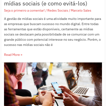
mídias sociais (e como evitá-los)
Seja o primeiro a comentar!
/
Redes Sociais
/
Marcelo Sales
A gestão de mídias sociais é uma atividade muito importante para
as empresas que buscam sucesso no mundo digital. Entre todas
as ferramentas que estão disponíveis, certamente as mídias
sociais se destacam pela possibilidade de se comunicar com um
grande público com potencial interesse no seu negócio. Porém, o
sucesso nas mídias sociais não é
Read More »
Como
aumentar
o
alcance
orgânico
no
Facebook?