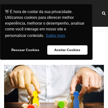
Ir
para
Menu
👋 É hora de cuidar da sua privacidade.
o
Utilizamos cookies para oferecer melhor
conteúdo
experiência, melhorar o desempenho, analisar
Paginação
como você interage em nosso site e
de
personalizar conteúdo.
Saiba mais
post
Redes Sociais
Recusar Cookies
Aceitar Cookies
Segmentação
de
anúncios
do
Facebook:
como
acertar
a