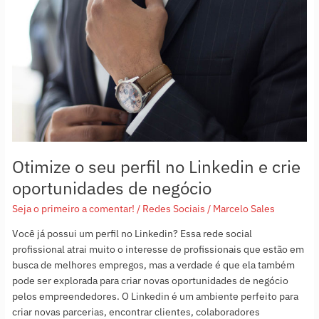
perfil
no
Linkedin
e
crie
oportunidades
de
negócio
Otimize o seu perfil no Linkedin e crie
oportunidades de negócio
Seja o primeiro a comentar!
/
Redes Sociais
/
Marcelo Sales
Você já possui um perfil no Linkedin? Essa rede social
profissional atrai muito o interesse de profissionais que estão em
busca de melhores empregos, mas a verdade é que ela também
pode ser explorada para criar novas oportunidades de negócio
pelos empreendedores. O Linkedin é um ambiente perfeito para
criar novas parcerias, encontrar clientes, colaboradores