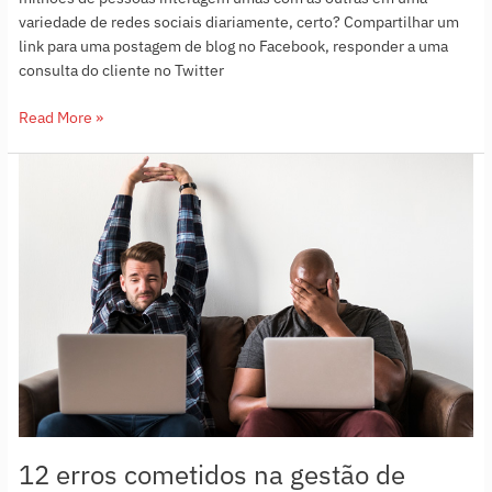
variedade de redes sociais diariamente, certo? Compartilhar um
link para uma postagem de blog no Facebook, responder a uma
consulta do cliente no Twitter
Read More »
12
erros
cometidos
na
gestão
de
mídias
sociais
(e
como
evitá-
los)
12 erros cometidos na gestão de