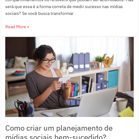
será que essa é a forma correta de medir sucesso nas mídias
sociais? Se você busca transformar
Read More »
Como
criar
um
planejamento
de
mídias
sociais
bem-
sucedido?
Como criar um planejamento de
mídias sociais bem-sucedido?