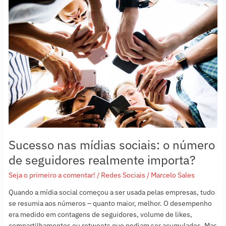
Sucesso
nas
mídias
sociais:
o
número
de
seguidores
realmente
importa?
Sucesso nas mídias sociais: o número
de seguidores realmente importa?
Seja o primeiro a comentar!
/
Redes Sociais
/
Marcelo Sales
Quando a mídia social começou a ser usada pelas empresas, tudo
se resumia aos números – quanto maior, melhor. O desempenho
era medido em contagens de seguidores, volume de likes,
compartilhamentos ou retweets que podiam ser acumulados. Mas