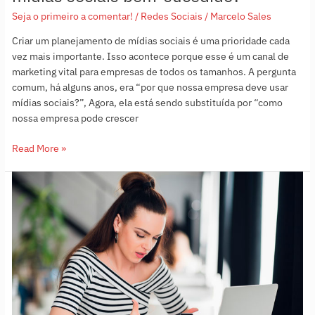
Seja o primeiro a comentar!
/
Redes Sociais
/
Marcelo Sales
Criar um planejamento de mídias sociais é uma prioridade cada
vez mais importante. Isso acontece porque esse é um canal de
marketing vital para empresas de todos os tamanhos. A pergunta
comum, há alguns anos, era “por que nossa empresa deve usar
mídias sociais?”, Agora, ela está sendo substituída por “como
nossa empresa pode crescer
Read More »
Fim
dos
likes
do
Instagram.
E
agora?