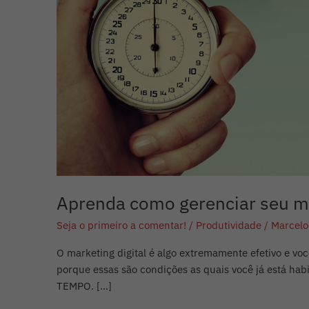
35
minutos
por
dia
Aprenda como gerenciar seu m
Seja o primeiro a comentar!
/
Produtividade
/
Marcelo
O marketing digital é algo extremamente efetivo e vo
porque essas são condições as quais você já está hab
TEMPO. […]