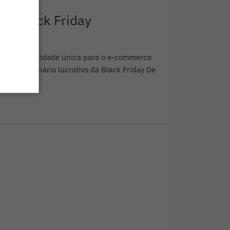
ra Black Friday
e uma oportunidade única para o e-commerce
iday. O cenário lucrativo da Black Friday De