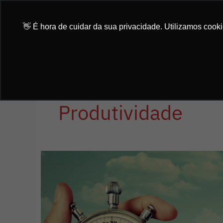
Ir
para
👋 É hora de cuidar da sua privacidade. Utilizamos cook
o
conteúdo
Produtividade
Aprenda
como
gerenciar
seu
marketing
em