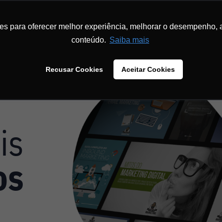
INÍCIO
SOBRE
INBOUND MARKETING
MENTORIA
MATERIA
ies para oferecer melhor experiência, melhorar o desempenho, 
conteúdo.
Saiba mais
Recusar Cookies
Aceitar Cookies
is
os