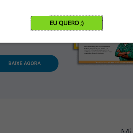
cilitar sua vida
EU QUERO ;)
e e poderá ser decisivo
de Marketing Digital da sua
BAIXE AGORA