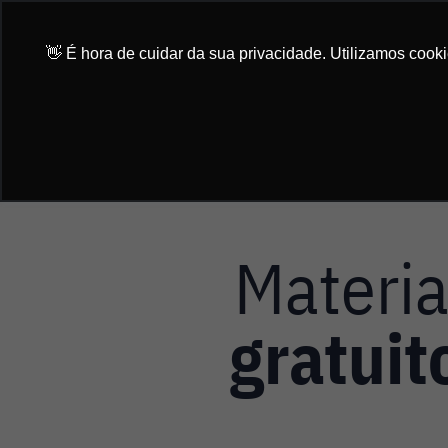
Ir
para
👋 É hora de cuidar da sua privacidade. Utilizamos cook
o
conteúdo
Materia
gratuit