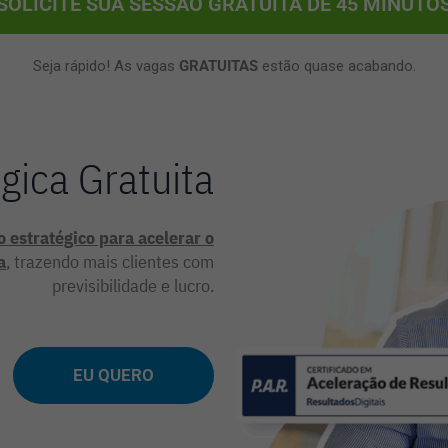
SOLICITE SUA SESSÃO GRATUITA DE 45 MINUTO
Seja rápido! As vagas
GRATUITAS
estão quase acabando.
gica Gratuita
o estratégico para acelerar o
a
, trazendo mais clientes com
previsibilidade e lucro.
EU QUERO