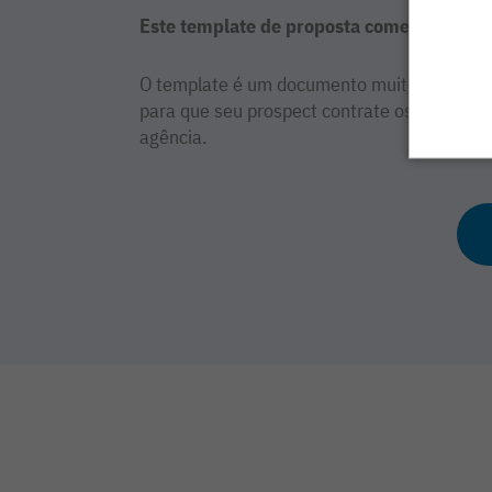
Este template de proposta comercial vai fa
O template é um documento muito important
para que seu prospect contrate os serviços 
agência.