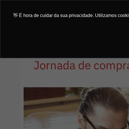
Ir
para
👋 É hora de cuidar da sua privacidade. Utilizamos cook
o
conteúdo
Jornada de compr
Guia
para
definir
seu
ICP
(Ideal