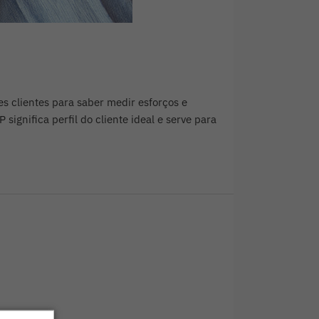
 clientes para saber medir esforços e
ignifica perfil do cliente ideal e serve para