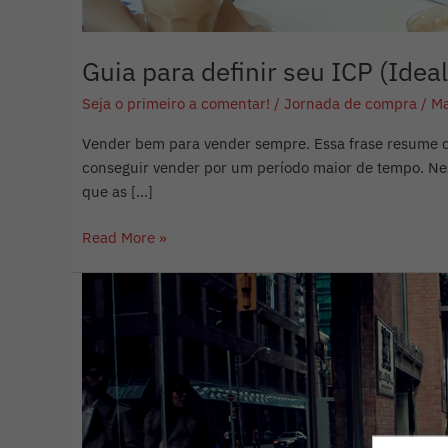
Guia para definir seu ICP (Idea
Seja o primeiro a comentar!
/
Jornada de compra
/
Ma
Vender bem para vender sempre. Essa frase resume o 
conseguir vender por um período maior de tempo. Neste
que as […]
Read More »
Como
criar
uma
linha
editorial
de
conteúdo