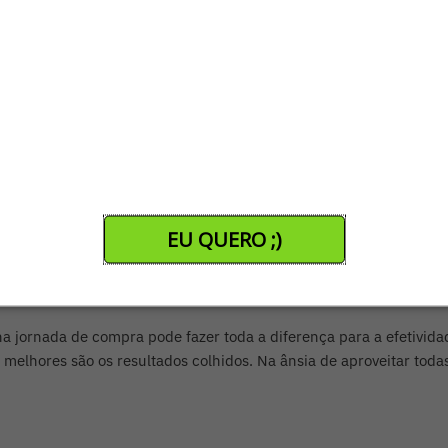
EU QUERO ;)
 de conteúdo focada na jornada de co
rcelo Sales
na jornada de compra pode fazer toda a diferença para a efetivi
melhores são os resultados colhidos. Na ânsia de aproveitar tod