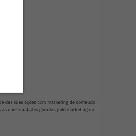
mpra
dade das suas ações com marketing de conteúdo.
as as oportunidades geradas pelo marketing de