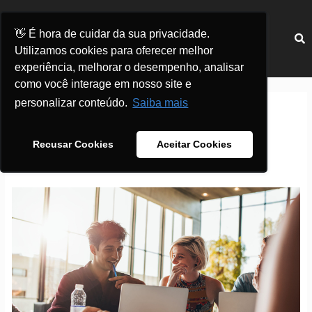
Ir
para
Menu
👋 É hora de cuidar da sua privacidade.
o
Utilizamos cookies para oferecer melhor
conteúdo
experiência, melhorar o desempenho, analisar
Paginação
como você interage em nosso site e
de
personalizar conteúdo.
Saiba mais
post
Redes Sociais
Recusar Cookies
Aceitar Cookies
Facebook
Ads
ou
Google
Adwords:
em
qual
devo