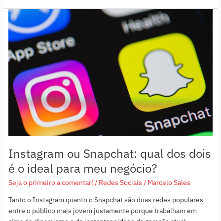
Instagram
ou
Snapchat:
qual
dos
dois
é
o
ideal
para
meu
negócio?
Instagram ou Snapchat: qual dos dois
é o ideal para meu negócio?
Seja o primeiro a comentar!
/
Redes Sociais
/
Marcelo Sales
Tanto o Instagram quanto o Snapchat são duas redes populares
entre o público mais jovem justamente porque trabalham em