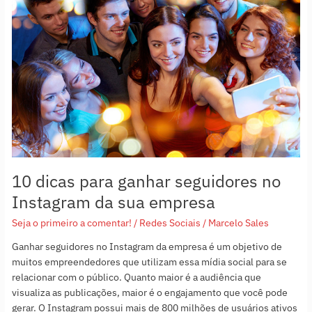
para
ganhar
seguidores
no
Instagram
da
sua
empresa
10 dicas para ganhar seguidores no
Instagram da sua empresa
Seja o primeiro a comentar!
/
Redes Sociais
/
Marcelo Sales
Ganhar seguidores no Instagram da empresa é um objetivo de
muitos empreendedores que utilizam essa mídia social para se
relacionar com o público. Quanto maior é a audiência que
visualiza as publicações, maior é o engajamento que você pode
gerar. O Instagram possui mais de 800 milhões de usuários ativos