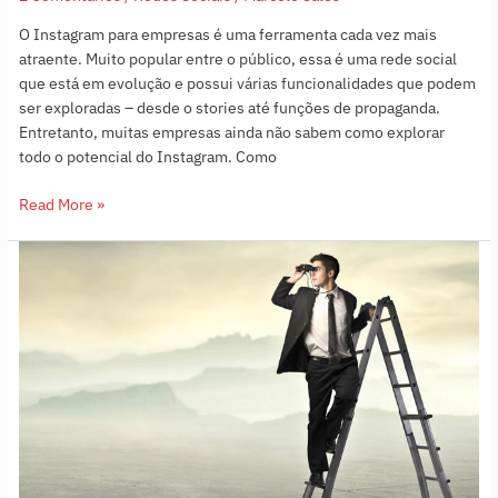
O Instagram para empresas é uma ferramenta cada vez mais
atraente. Muito popular entre o público, essa é uma rede social
que está em evolução e possui várias funcionalidades que podem
ser exploradas – desde o stories até funções de propaganda.
Entretanto, muitas empresas ainda não sabem como explorar
todo o potencial do Instagram. Como
Read More »
Estou
começando
meu
negócio:
Qual
a
melhor
rede
social?