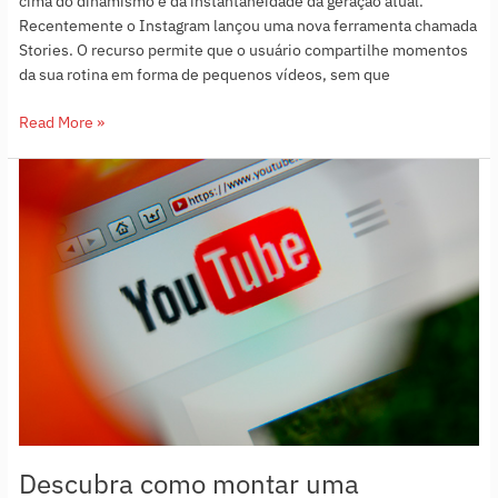
cima do dinamismo e da instantaneidade da geração atual.
Recentemente o Instagram lançou uma nova ferramenta chamada
Stories. O recurso permite que o usuário compartilhe momentos
da sua rotina em forma de pequenos vídeos, sem que
Read More »
Descubra
como
montar
uma
estratégia
de
Youtube
marketing
Descubra como montar uma