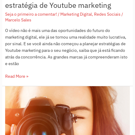
estratégia de Youtube marketing
Seja o primeiro a comentar!
/
Marketing Digital
,
Redes Sociais
/
Marcelo Sales
O vídeo não é mais uma das oportunidades do futuro do
marketing digital, ele já se tornou uma realidade muito lucrativa,
por sinal. E se você ainda não começou a planejar estratégias de
Youtube marketing para o seu negócio, saiba que já está ficando
atrás da concorrência. As grandes marcas já compreenderam isto
e estão
Read More »
Guia
prático
para
acertar
o
visual
das