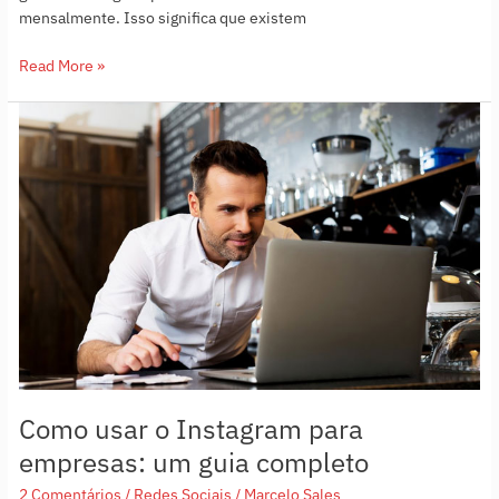
mensalmente. Isso significa que existem
Read More »
Como
usar
o
Instagram
para
empresas:
um
guia
completo
Como usar o Instagram para
empresas: um guia completo
2 Comentários
/
Redes Sociais
/
Marcelo Sales