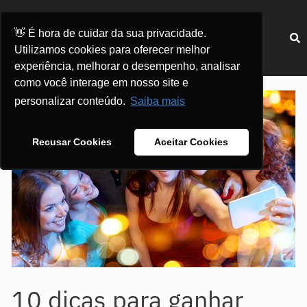
Ir
para
Menu
👋 É hora de cuidar da sua privacidade.
o
Utilizamos cookies para oferecer melhor
conteúdo
experiência, melhorar o desempenho, analisar
Post
como você interage em nosso site e
navigation
personalizar conteúdo.
Saiba mais
Recusar Cookies
Aceitar Cookies
10 dicas para ganhar