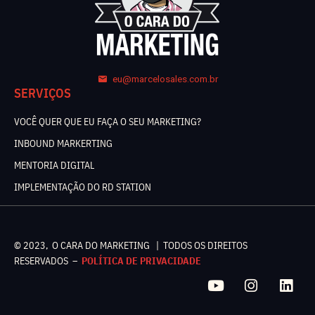
eu@marcelosales.com.br
SERVIÇOS
VOCÊ QUER QUE EU FAÇA O SEU MARKETING?
INBOUND MARKERTING
MENTORIA DIGITAL
IMPLEMENTAÇÃO DO RD STATION
© 2023, O CARA DO MARKETING | TODOS OS DIREITOS
RESERVADOS –
POLÍTICA DE PRIVACIDADE
Y
I
L
o
n
i