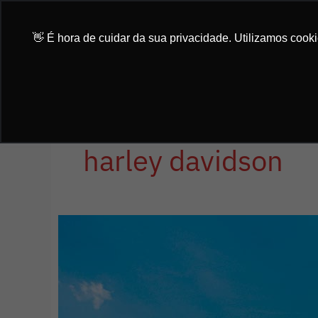
Ir
para
👋 É hora de cuidar da sua privacidade. Utilizamos cook
o
conteúdo
harley davidson
Coisas
que
a
estrada
pode
te