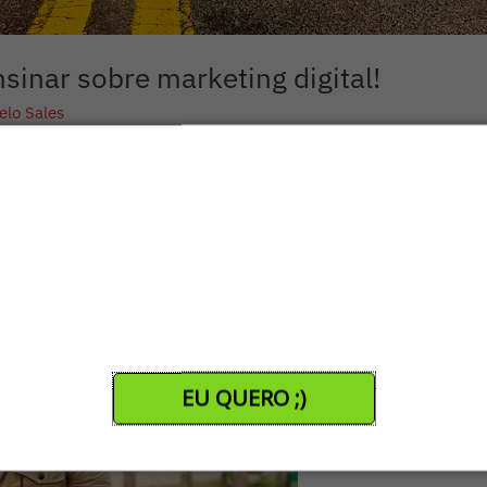
sinar sobre marketing digital!
elo Sales
automaticamente, por colocar o pé na estrada, conhecendo lugare
 entre uma estrada e o marketing digital. Para encarar uma est
EU QUERO ;)