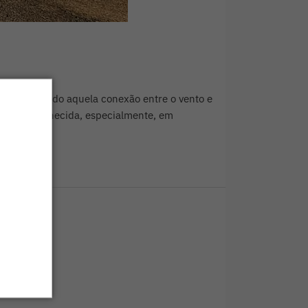
s e sentindo aquela conexão entre o vento e
rada desconhecida, especialmente, em