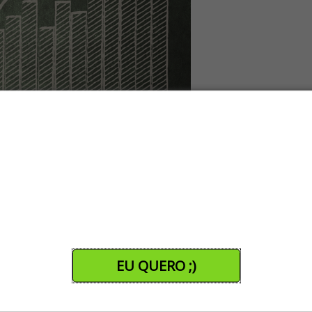
toria de marketing digital aumenta o t
elo Sales
asado em relação aos seus concorrentes, certo? Todos eles parece
EU QUERO ;)
 claro que você quer correr atrás e conquistar clientes importantes