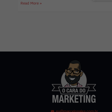
Read More »
eu@marcelosales.com.br