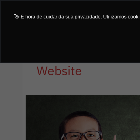
Ir
para
👋 É hora de cuidar da sua privacidade. Utilizamos cook
o
conteúdo
Website
Por
que
investir
em
uma
consultoria