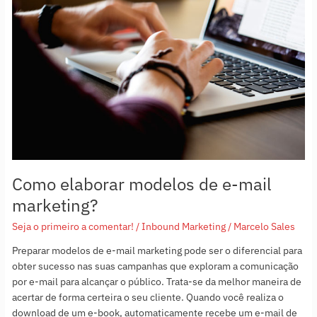
modelos
de
e-
mail
marketing?
Como elaborar modelos de e-mail
marketing?
Seja o primeiro a comentar!
/
Inbound Marketing
/
Marcelo Sales
Preparar modelos de e-mail marketing pode ser o diferencial para
obter sucesso nas suas campanhas que exploram a comunicação
por e-mail para alcançar o público. Trata-se da melhor maneira de
acertar de forma certeira o seu cliente. Quando você realiza o
download de um e-book, automaticamente recebe um e-mail de