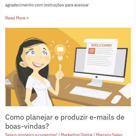
agradecimento com instruções para acessar
Read More »
Como
planejar
e
produzir
e-
mails
de
boas-
vindas?
Como planejar e produzir e-mails de
boas-vindas?
Seja o primeiro a comentar!
/
Marketing Digital
/
Marcelo Sales