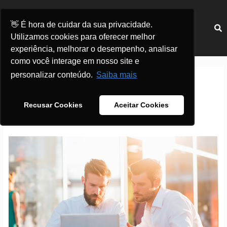
Ir
para
Menu
👋 É hora de cuidar da sua privacidade.
o
Utilizamos cookies para oferecer melhor
conteúdo
experiência, melhorar o desempenho, analisar
como você interage em nosso site e
personalizar conteúdo.
Saiba mais
Email Marketing
Recusar Cookies
Aceitar Cookies
Envio
de
e-
mail
marketing:
10
dicas
para