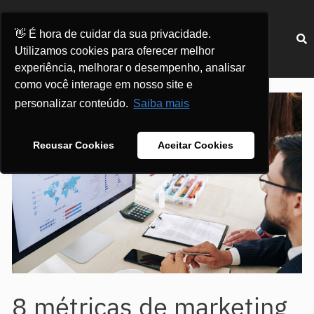
Ir
para
Menu
👋 É hora de cuidar da sua privacidade.
o
Utilizamos cookies para oferecer melhor
conteúdo
experiência, melhorar o desempenho, analisar
Post
como você interage em nosso site e
navigation
personalizar conteúdo.
Saiba mais
Recusar Cookies
Aceitar Cookies
8 métricas de marketing