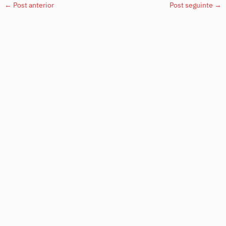
←
Post anterior
Post seguinte
→