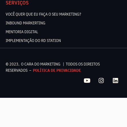
SERVIÇOS
VOCÊ QUER QUE EU FAÇA O SEU MARKETING?
INBOUND MARKERTING
MENTORIA DIGITAL
IMPLEMENTAÇÃO DO RD STATION
© 2023, O CARA DO MARKETING | TODOS OS DIREITOS
RESERVADOS –
POLÍTICA DE PRIVACIDADE
Y
I
L
o
n
i
u
s
n
t
t
k
u
a
e
b
g
d
e
r
i
a
n