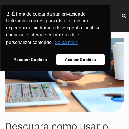
Ir
para
Menu
👋 É hora de cuidar da sua privacidade.
o
Utilizamos cookies para oferecer melhor
conteúdo
experiência, melhorar o desempenho, analisar
Post
como você interage em nosso site e
navigation
personalizar conteúdo.
Saiba mais
Recusar Cookies
Aceitar Cookies
Descubra como usar o