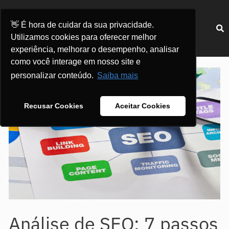
Ir
para
Menu
👋 É hora de cuidar da sua privacidade.
o
Utilizamos cookies para oferecer melhor
conteúdo
experiência, melhorar o desempenho, analisar
Post
como você interage em nosso site e
navigation
personalizar conteúdo.
Saiba mais
Recusar Cookies
Aceitar Cookies
Análise de SEO: 7 passos