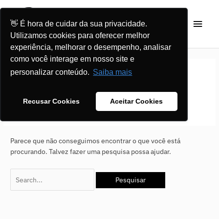
Ir
Men
para
👋 É hora de cuidar da sua privacidade.
o
princ
Utilizamos cookies para oferecer melhor
conteúdo
experiência, melhorar o desempenho, analisar
Pesquisar
como você interage em nosso site e
por:
personalizar conteúdo.
Saiba mais
UX
Recusar Cookies
Aceitar Cookies
Parece que não conseguimos encontrar o que você está
procurando. Talvez fazer uma pesquisa possa ajudar.