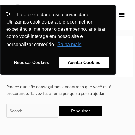
Ir
Men
para
👋 É hora de cuidar da sua privacidade.
o
princ
Utilizamos cookies para oferecer melhor
conteúdo
experiência, melhorar o desempenho, analisar
Pesquisar
como você interage em nosso site e
por:
personalizar conteúdo.
Saiba mais
Sem categoria
Recusar Cookies
Aceitar Cookies
Parece que não conseguimos encontrar o que você está
procurando. Talvez fazer uma pesquisa possa ajudar.